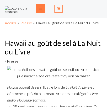
Aller
Navigation
Main
au
des
Menu
contenu
articles
Accueil
Presse
Hawaii au goût de sel à La Nuit du Livre
Hawaii au goût de sel à La Nuit
du Livre
/
Presse
Hawaii au goût de sel
s’illustre lors de
La Nuit du Livre
et
décroche le prix du plus beau livre dans la catégorie
Livre
audio, Nouveaux formats
.
Le 25 septembre dernier a eu lieu
La Nuit du Livre
. Cet