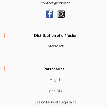
contact@eidola.fr
F
I
a
n
c
s
e
t
Distribution et diffusion
b
a
Makassar
o
g
o
r
k
a
Partenaires
-
m
f
Magelis
Cap BD
Région Nouvelle Aquitaine