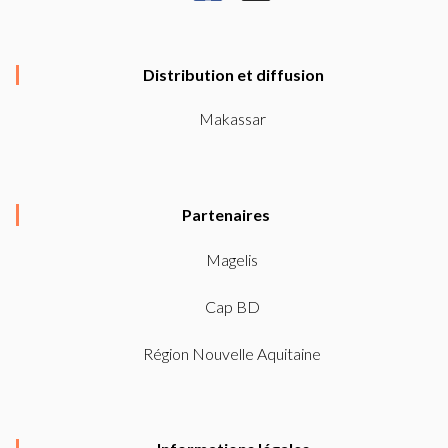
a
n
c
s
e
t
Distribution et diffusion
b
a
Makassar
o
g
o
r
k
a
Partenaires
-
m
f
Magelis
Cap BD
Région Nouvelle Aquitaine