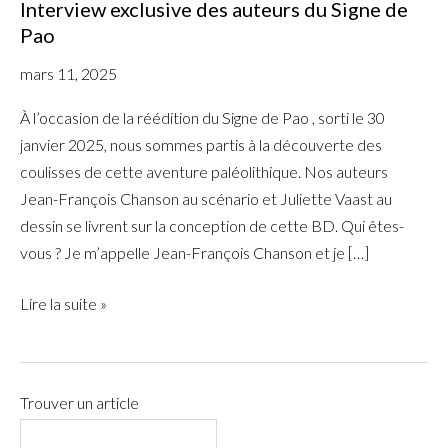
Interview exclusive des auteurs du Signe de
auteurs
Pao
du
Signe
mars 11, 2025
de
À l’occasion de la réédition du Signe de Pao , sorti le 30
Pao
janvier 2025, nous sommes partis à la découverte des
coulisses de cette aventure paléolithique. Nos auteurs
Jean-François Chanson au scénario et Juliette Vaast au
dessin se livrent sur la conception de cette BD. Qui êtes-
vous ? Je m’appelle Jean-François Chanson et je […]
Lire la suite »
Trouver un article