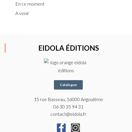
En ce moment
A
venir
EIDOLA ÉDITIONS
Catalogue
15 rue Basseau, 16000 Angoulême
06 30 35 94 31
contact@eidola.fr
F
I