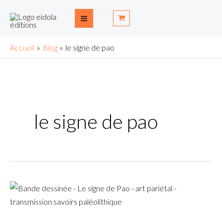
Aller
Main
au
Menu
contenu
Accueil
Blog
le signe de pao
le signe de pao
Interview
exclusive
des