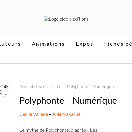
Auteurs
Animations
Expos
Fiches p
Accueil
/
Livres illustrés
/ Polyphonte – Numérique
Polyphonte – Numérique
Cécile Vallade
–
Julie Nakache
Le mythe de Polyphonte, d’après « Les