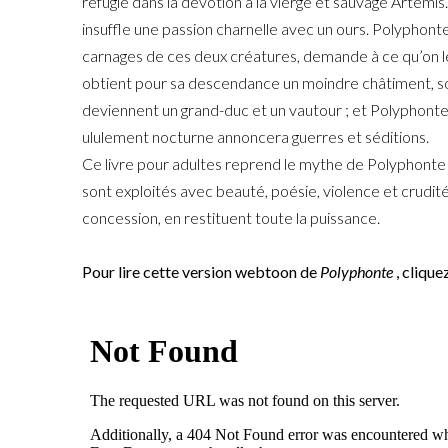
réfugie dans la dévotion à la vierge et sauvage Artemis.
insuffle une passion charnelle avec un ours. Polyphont
carnages de ces deux créatures, demande à ce qu’on l
obtient pour sa descendance un moindre châtiment, so
deviennent un grand-duc et un vautour ; et Polyphonte
ululement nocturne annoncera guerres et séditions.
Ce livre pour adultes reprend le mythe de Polyphonte 
sont exploités avec beauté, poésie, violence et crudité
concession, en restituent toute la puissance.
.
Pour lire cette version webtoon de
Polyphonte
, clique
.