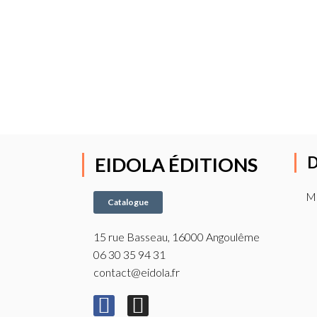
EIDOLA ÉDITIONS
D
M
Catalogue
15 rue Basseau, 16000 Angoulême
06 30 35 94 31
contact@eidola.fr
F
I