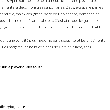
 Mais Aphrodite, déesse de l’amour, ne l’entend pas ainsi et lui
e enfantera deux monstres sanguinaires. Zeus, exaspéré par les
es mutile, mais Ares, grand-père de Polyphonte, demande et
us la forme de métamorphoses. C’est ainsi que les jumeaux
, jugée coupable de ce désordre, une chouette hulotte dont le
dans une tonalité plus moderne où la sexualité et les châtiments
. Les magnifiques noirs et blancs de Cécile Vallade, sans
z sur le player ci-dessous :