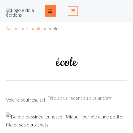
Aller
S
Main
au
e
Menu
contenu
a
Accueil
Produits
école
r
c
h
école
Voici le seul résultat