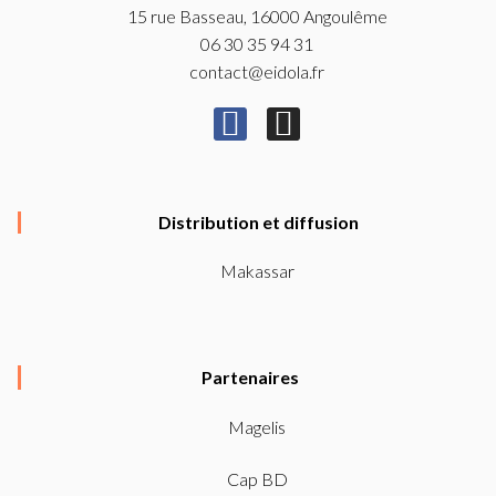
15 rue Basseau, 16000 Angoulême
06 30 35 94 31
contact@eidola.fr
F
I
a
n
c
s
e
t
Distribution et diffusion
b
a
Makassar
o
g
o
r
k
a
Partenaires
-
m
f
Magelis
Cap BD