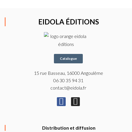
EIDOLA ÉDITIONS
Catalogue
15 rue Basseau, 16000 Angoulême
06 30 35 94 31
contact@eidola.fr
F
I
a
n
c
s
e
t
Distribution et diffusion