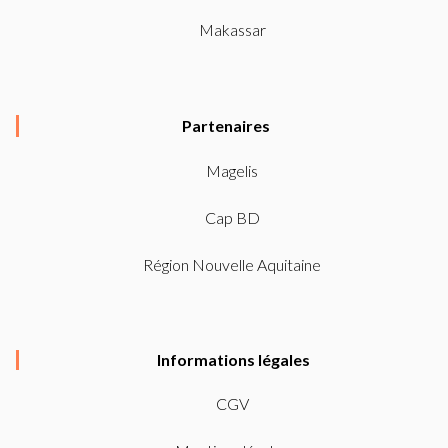
b
a
Makassar
o
g
o
r
k
a
Partenaires
-
m
f
Magelis
Cap BD
Région Nouvelle Aquitaine
Informations légales
CGV